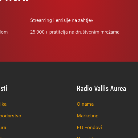
Streaming i emisije na zahtjev
alom
25.000+
pratitelja na društvenim mrežama
esti
Radio Vallis Aurea
tika
O nama
podarstvo
Marketing
ura
EU Fondovi