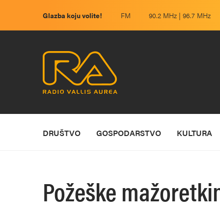
Glazba koju volite!
FM
90.2 MHz | 96.7 MHz
DRUŠTVO
GOSPODARSTVO
KULTURA
Požeške mažoretki