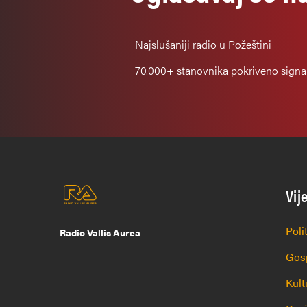
Najslušaniji
radio u Požeštini
70.000+
stanovnika pokriveno sign
Vij
Poli
Radio Vallis Aurea
Gos
Kult