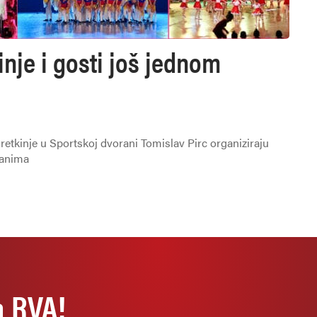
nje i gosti još jednom
etkinje u Sportskoj dvorani Tomislav Pirc organiziraju
đanima
a RVA!