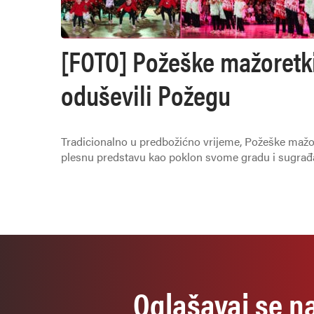
[FOTO] Požeške mažoretki
oduševili Požegu
Tradicionalno u predbožićno vrijeme, Požeške mažor
plesnu predstavu kao poklon svome gradu i sugra
Oglašavaj se n