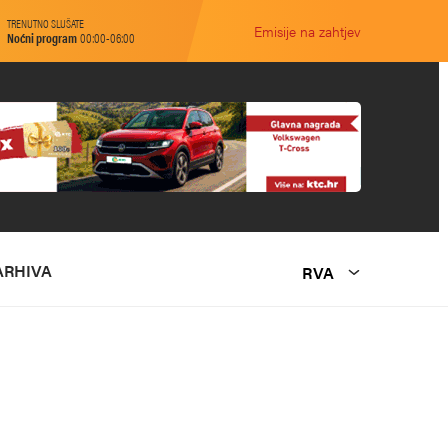
TRENUTNO SLUŠATE
Emisije na zahtjev
Noćni program
00:00-06:00
ARHIVA
RVA
O NAMA
MARKETING
KONTAKT