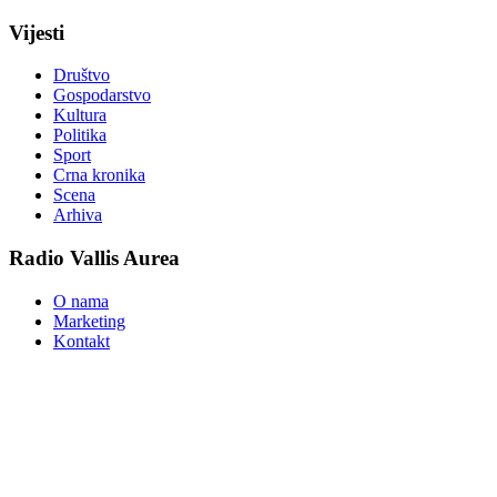
Vijesti
Društvo
Gospodarstvo
Kultura
Politika
Sport
Crna kronika
Scena
Arhiva
Radio Vallis Aurea
O nama
Marketing
Kontakt