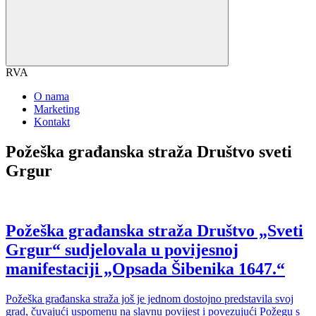
RVA
O nama
Marketing
Kontakt
Požeška građanska straža Društvo sveti
Grgur
Požeška građanska straža Društvo „Sveti
Grgur“ sudjelovala u povijesnoj
manifestaciji „Opsada Šibenika 1647.“
Požeška građanska straža još je jednom dostojno predstavila svoj
grad, čuvajući uspomenu na slavnu povijest i povezujući Požegu s