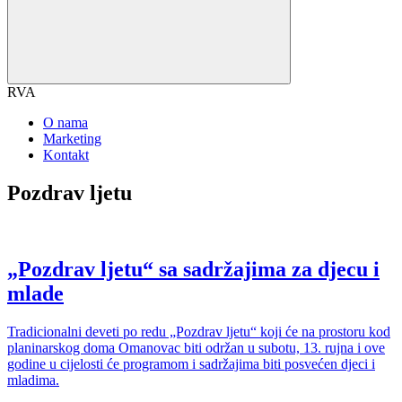
RVA
O nama
Marketing
Kontakt
Pozdrav ljetu
„Pozdrav ljetu“ sa sadržajima za djecu i
mlade
Tradicionalni deveti po redu „Pozdrav ljetu“ koji će na prostoru kod
planinarskog doma Omanovac biti održan u subotu, 13. rujna i ove
godine u cijelosti će programom i sadržajima biti posvećen djeci i
mladima.