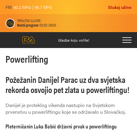
FM
90.2 MHz | 96.7 MHz
Slušaj uživo
TRENUTNO SLUŠATE
Noćni program
00:00-06:00
Glazba koju volite!
Powerlifting
Požežanin Danijel Parac uz dva svjetska
rekorda osvojio pet zlata u powerliftingu!
Danijel je proteklog vikenda nastupio na Svjetskom
prvenstvu u powerliftingu koje se održavalo u Slovačkoj.
Pleterničanin Luka Babić državni prvak u powerliftingu