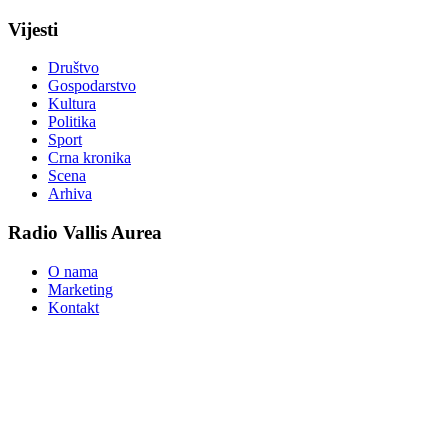
Vijesti
Društvo
Gospodarstvo
Kultura
Politika
Sport
Crna kronika
Scena
Arhiva
Radio Vallis Aurea
O nama
Marketing
Kontakt