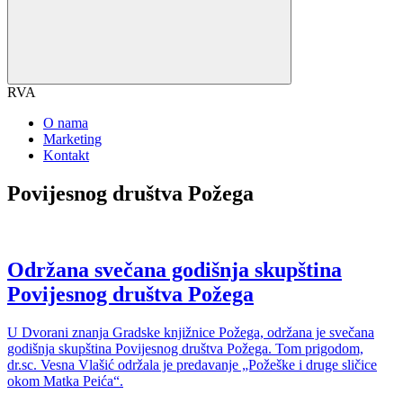
RVA
O nama
Marketing
Kontakt
Povijesnog društva Požega
Održana svečana godišnja skupština
Povijesnog društva Požega
U Dvorani znanja Gradske knjižnice Požega, održana je svečana
godišnja skupština Povijesnog društva Požega. Tom prigodom,
dr.sc. Vesna Vlašić održala je predavanje „Požeške i druge sličice
okom Matka Peića“.