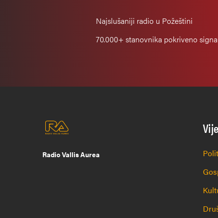
Najslušaniji
radio u Požeštini
70.000+
stanovnika pokriveno sign
Vij
Poli
Radio Vallis Aurea
Gos
Kult
Dru