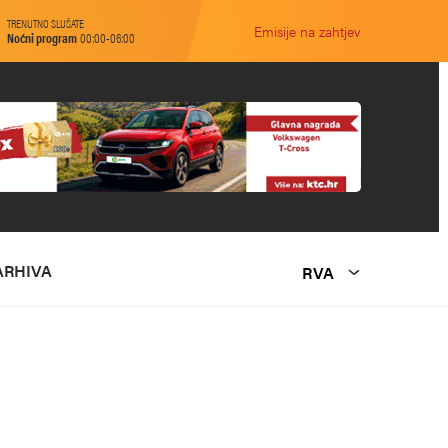
TRENUTNO SLUŠATE
Emisije na zahtjev
Noćni program
00:00-06:00
ARHIVA
RVA
O NAMA
MARKETING
KONTAKT