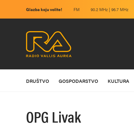
Glazba koju volite!
FM
90.2 MHz | 96.7 MHz
DRUŠTVO
GOSPODARSTVO
KULTURA
OPG Livak