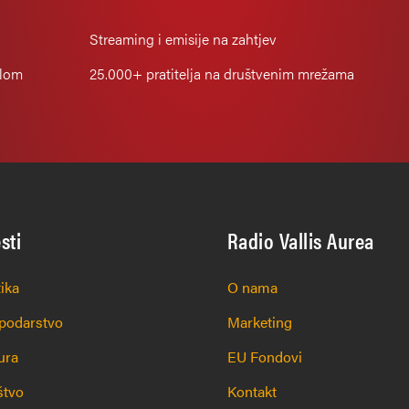
Streaming i emisije na zahtjev
alom
25.000+
pratitelja na društvenim mrežama
esti
Radio Vallis Aurea
tika
O nama
podarstvo
Marketing
ura
EU Fondovi
štvo
Kontakt