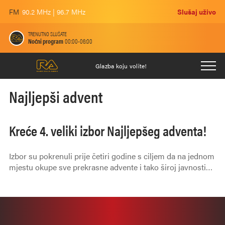
FM
90.2 MHz | 96.7 MHz
Slušaj uživo
TRENUTNO SLUŠATE
Noćni program
00:00-06:00
Glazba koju volite!
Najljepši advent
Kreće 4. veliki izbor Najljepšeg adventa!
Izbor su pokrenuli prije četiri godine s ciljem da na jednom
mjestu okupe sve prekrasne advente i tako široj javnosti
omoguće da, uz uživanje u slikama već razvikanih i velikih
advenata, otkriju i neke njima dosad potpuno nepoznate
adventske destinacije.