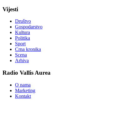
Vijesti
Društvo
Gospodarstvo
Kultura
Politika
Sport
Crna kronika
Scena
Arhiva
Radio Vallis Aurea
O nama
Marketing
Kontakt