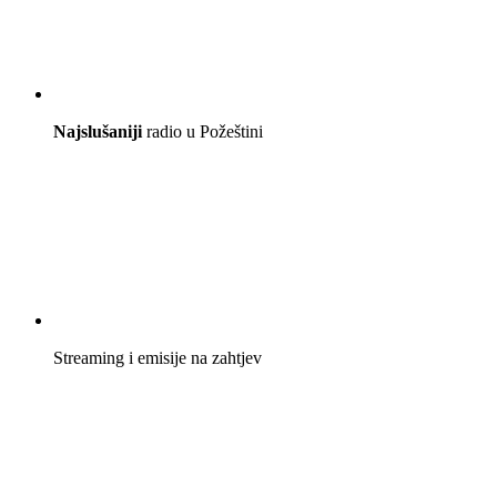
Najslušaniji
radio u Požeštini
Streaming i emisije na zahtjev