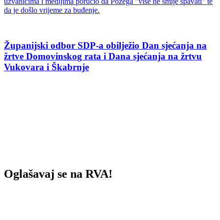
uzvanicima i medijima poručio da Požega "više ne smije spavati" te
da je došlo vrijeme za buđenje.
Županijski odbor SDP-a obilježio Dan sjećanja na
žrtve Domovinskog rata i Dana sjećanja na žrtvu
Vukovara i Škabrnje
Oglašavaj se na RVA!