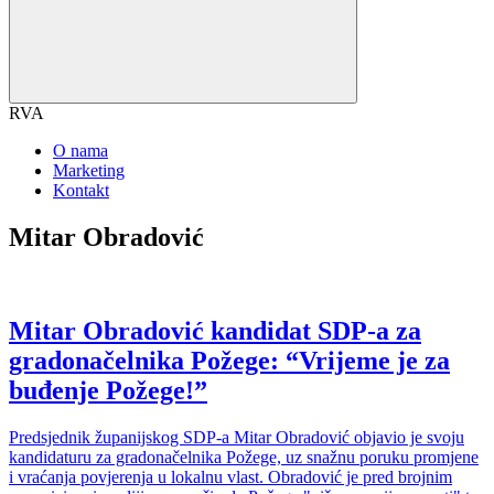
RVA
O nama
Marketing
Kontakt
Mitar Obradović
Mitar Obradović kandidat SDP-a za
gradonačelnika Požege: “Vrijeme je za
buđenje Požege!”
Predsjednik županijskog SDP-a Mitar Obradović objavio je svoju
kandidaturu za gradonačelnika Požege, uz snažnu poruku promjene
i vraćanja povjerenja u lokalnu vlast. Obradović je pred brojnim