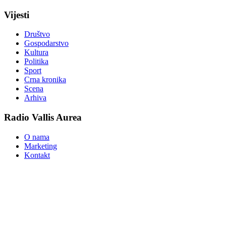
Vijesti
Društvo
Gospodarstvo
Kultura
Politika
Sport
Crna kronika
Scena
Arhiva
Radio Vallis Aurea
O nama
Marketing
Kontakt