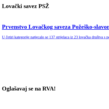
Lovački savez PSŽ
Prvenstvo Lovačkog saveza Požeško-slavon
U četiri kategorije natjecalo se 137 strijelaca iz 23 lovačka društva s
Oglašavaj se na RVA!