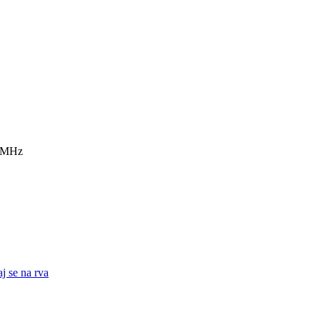
7 MHz
j se na rva