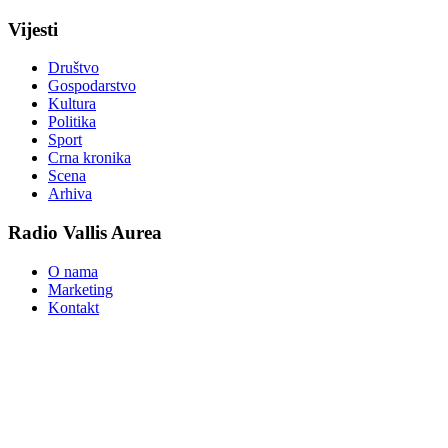
Vijesti
Društvo
Gospodarstvo
Kultura
Politika
Sport
Crna kronika
Scena
Arhiva
Radio Vallis Aurea
O nama
Marketing
Kontakt