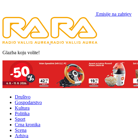
Emisije na zahtjev
Glazba koju volite!
Društvo
Gospodarstvo
Kultura
Politika
Sport
Crna kronika
Scena
Arhiva