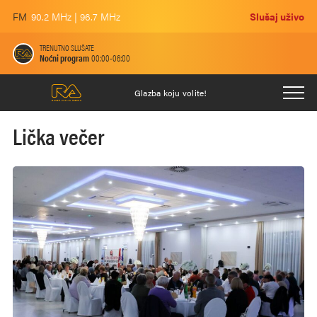
FM
90.2 MHz | 96.7 MHz
Slušaj uživo
TRENUTNO SLUŠATE
Noćni program
00:00-06:00
Glazba koju volite!
Lička večer