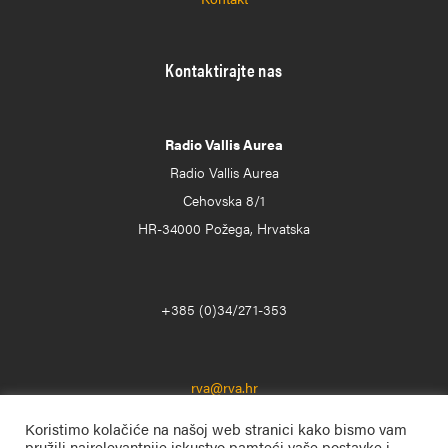
Kontaktirajte nas
Radio Vallis Aurea
Radio Vallis Aurea
Cehovska 8/1
HR-34000 Požega, Hrvatska
+385 (0)34/271-353
rva@rva.hr
Koristimo kolačiće na našoj web stranici kako bismo vam
pružili najrelevantnije iskustvo pamteći vaše postavke i