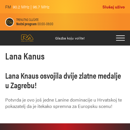
FM
90.2 MHz | 96.7 MHz
Slušaj uživo
TRENUTNO SLUŠATE
Noćni program
00:00-06:00
Glazba koju volite!
Lana Kanus
Lana Knaus osvojila dvije zlatne medalje
u Zagrebu!
Potvrda je ovo još jedne Lanine dominacije u Hrvatskoj te
pokazatelj da je itekako spremna za Europsku scenu!