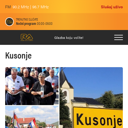
FM
90.2 MHz | 96.7 MHz
Slušaj uživo
TRENUTNO SLUŠATE
Noćni program
00:00-06:00
Glazba koju volite!
Kusonje