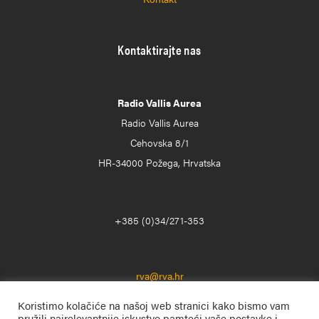
Kontaktirajte nas
Radio Vallis Aurea
Radio Vallis Aurea
Cehovska 8/1
HR-34000 Požega, Hrvatska
+385 (0)34/271-353
rva@rva.hr
Koristimo kolačiće na našoj web stranici kako bismo vam
pružili najrelevantnije iskustvo pamteći vaše postavke i