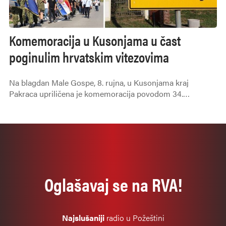
Komemoracija u Kusonjama u čast
poginulim hrvatskim vitezovima
Na blagdan Male Gospe, 8. rujna, u Kusonjama kraj
Pakraca upriličena je komemoracija povodom 34.
obljetnice pogibije dvadesetorice pripadnika A satnije 105.
brigade Hrvatske vojske iz Bjelovara, koji su na isti blagdan
1991. godine tragično stradali u četničkoj zasjedi.
Oglašavaj se na RVA!
Najslušaniji
radio u Požeštini