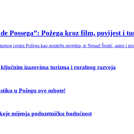
e Possega”: Požega kroz film, povijest i tur
lturnog centra Požega kao nositelja projekta, te Nenad Šestić, autor i 
 ključnim izazovima turizma i ruralnog razvoja
stiku u Požegu ove subote!
koje mijenja poduzetničku budućnost