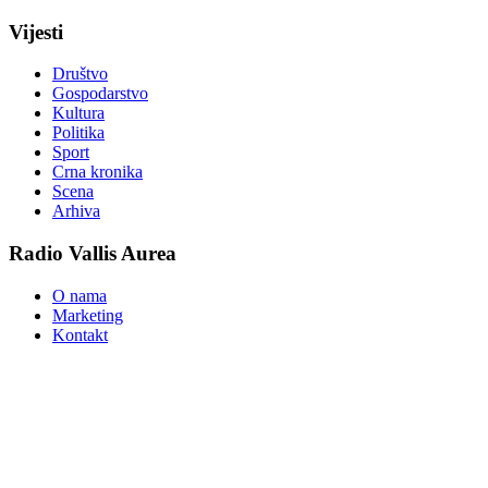
Vijesti
Društvo
Gospodarstvo
Kultura
Politika
Sport
Crna kronika
Scena
Arhiva
Radio Vallis Aurea
O nama
Marketing
Kontakt