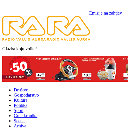
Emisije na zahtjev
Glazba koju volite!
Društvo
Gospodarstvo
Kultura
Politika
Sport
Crna kronika
Scena
Arhiva