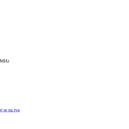
7 MHz
j se na rva