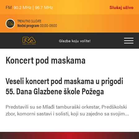
FM
90.2 MHz | 96.7 MHz
Slušaj uživo
TRENUTNO SLUŠATE
Noćni program
00:00-06:00
Glazba koju volite!
Koncert pod maskama
Veseli koncert pod maskama u prigodi
55. Dana Glazbene škole Požega
Predstavili su se Mlađi tamburaški orkestar, Predškolski
zbor, komorni sastavi i solisti, koji su zajedno sa svojim
profesorima bili pod maskama.