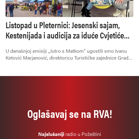
Listopad u Pleternici: Jesenski sajam,
Kestenijada i audicija za iduće Cvjetiće
glazbe!
U današnjoj emisiji „Jutro s Matkom“ ugostili smo Ivanu
Ketović Marjanović, direktoricu Turističke zajednice Grada
Pleternice i Valentina Petranovića, predsjednika Glazbenog
društva Cvjetići glazbe.
Oglašavaj se na RVA!
Najslušaniji
radio u Požeštini