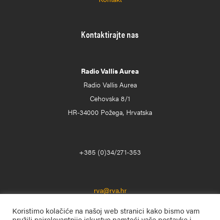
Kontaktirajte nas
Radio Vallis Aurea
Radio Vallis Aurea
Cehovska 8/1
HR-34000 Požega, Hrvatska
+385 (0)34/271-353
rva@rva.hr
Koristimo kolačiće na našoj web stranici kako bismo vam
pružili najrelevantnije iskustvo pamteći vaše postavke i