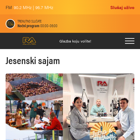
FM
90.2 MHz | 96.7 MHz
Slušaj uživo
TRENUTNO SLUŠATE
Noćni program
00:00-06:00
Glazba koju volite!
Jesenski sajam