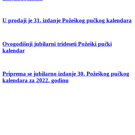
U prodaji je 31. izdanje Požeškog pučkog kalendara
Ovogodišnji jubilarni trideseti Požeški pučki
kalendar
Priprema se jubilarno izdanje 30. Požeškog pučkog
kalendara za 2022. godinu