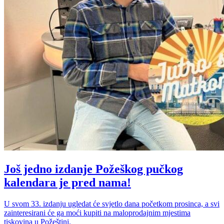
Još jedno izdanje Požeškog pučkog
kalendara je pred nama!
U svom 33. izdanju ugledat će svjetlo dana početkom prosinca, a svi
zainteresirani će ga moći kupiti na maloprodajnim mjestima
tiskovina u Požeštini.