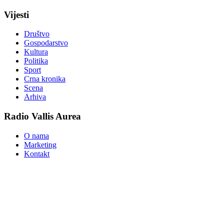
Vijesti
Društvo
Gospodarstvo
Kultura
Politika
Sport
Crna kronika
Scena
Arhiva
Radio Vallis Aurea
O nama
Marketing
Kontakt