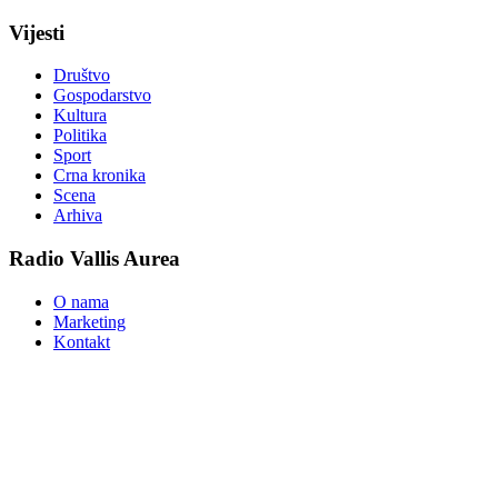
Vijesti
Društvo
Gospodarstvo
Kultura
Politika
Sport
Crna kronika
Scena
Arhiva
Radio Vallis Aurea
O nama
Marketing
Kontakt