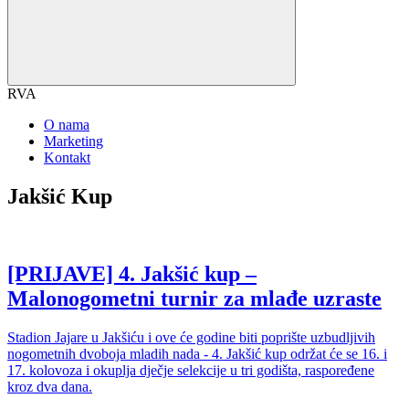
RVA
O nama
Marketing
Kontakt
Jakšić Kup
[PRIJAVE] 4. Jakšić kup –
Malonogometni turnir za mlađe uzraste
Stadion Jajare u Jakšiću i ove će godine biti poprište uzbudljivih
nogometnih dvoboja mladih nada - 4. Jakšić kup održat će se 16. i
17. kolovoza i okuplja dječje selekcije u tri godišta, raspoređene
kroz dva dana.