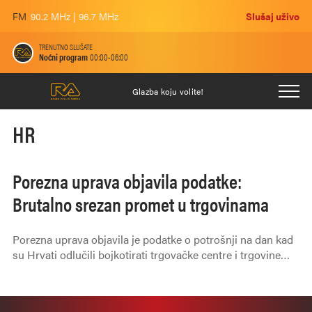
FM
90.2 MHz | 96.7 MHz
Slušaj uživo
TRENUTNO SLUŠATE
Noćni program
00:00-06:00
Glazba koju volite!
HR
Porezna uprava objavila podatke:
Brutalno srezan promet u trgovinama
Porezna uprava objavila je podatke o potrošnji na dan kad
su Hrvati odlučili bojkotirati trgovačke centre i trgovine
općenito, odnosno za 24. siječnja 2025. godine.