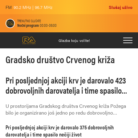
FM
90.2 MHz | 96.7 MHz
Slušaj uživo
TRENUTNO SLUŠATE
Noćni program
00:00-06:00
Glazba koju volite!
Gradsko društvo Crvenog križa
Pri posljednjoj akciji krv je darovalo 423
dobrovoljnih darovatelja i time spasilo
nečiji život
U prostorijama Gradskog društva Crvenog križa Požega
bilo je organizirano još jedno po redu dobrovoljno
darivanje krvi.
Pri posljednjoj akciji krv je darovalo 375 dobrovoljnih
darovatelja i time spasilo nečiji život